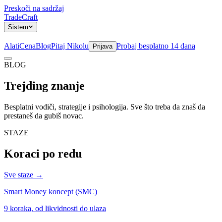
Preskoči na sadržaj
TradeCraft
Sistem
Alati
Cena
Blog
Pitaj Nikolu
Probaj besplatno 14 dana
Prijava
BLOG
Sistem
Trejding znanje
Besplatni vodiči, strategije i psihologija. Sve što treba da znaš da
prestaneš da gubiš novac.
STAZE
Koraci po redu
Sve staze →
Smart Money koncept (SMC)
9 koraka, od likvidnosti do ulaza