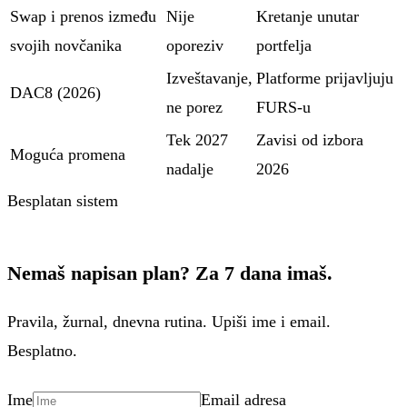
Swap i prenos između
Nije
Kretanje unutar
svojih novčanika
oporeziv
portfelja
Izveštavanje,
Platforme prijavljuju
DAC8 (2026)
ne porez
FURS-u
Tek 2027
Zavisi od izbora
Moguća promena
nadalje
2026
Besplatan sistem
Nemaš napisan plan? Za 7 dana imaš.
Pravila, žurnal, dnevna rutina. Upiši ime i email.
Besplatno.
Ime
Email adresa