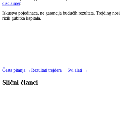
disclaimer
.
Iskustva pojedinaca, ne garancija budućih rezultata. Trejding nosi
rizik gubitka kapitala.
Česta pitanja →
Rezultati trejdera →
Svi alati →
Slični članci
Kripto
10 min
Kripto Porez Austrija 2026: 27,5% i Prelom 1.
Marta 2021