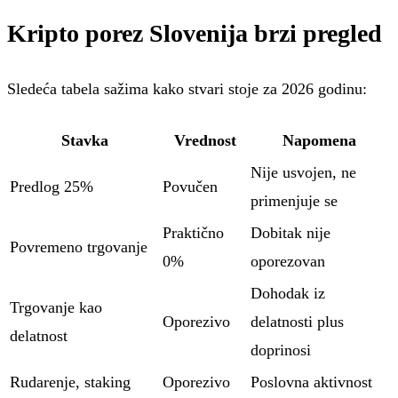
Kripto porez Slovenija brzi pregled
Sledeća tabela sažima kako stvari stoje za 2026 godinu:
Stavka
Vrednost
Napomena
Nije usvojen, ne
Predlog 25%
Povučen
primenjuje se
Praktično
Dobitak nije
Povremeno trgovanje
0%
oporezovan
Dohodak iz
Trgovanje kao
Oporezivo
delatnosti plus
delatnost
doprinosi
Rudarenje, staking
Oporezivo
Poslovna aktivnost