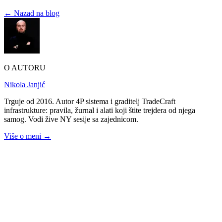
6. jul 2026.
← Nazad na blog
O AUTORU
Nikola Janjić
Trguje od 2016. Autor 4P sistema i graditelj TradeCraft
infrastrukture: pravila, žurnal i alati koji štite trejdera od njega
samog. Vodi žive NY sesije sa zajednicom.
Više o meni →