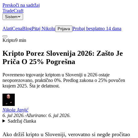
Preskoči na sadržaj
TradeCraft
Sistem
Alati
Cena
Blog
Pitaj Nikolu
Probaj besplatno 14 dana
Prijava
Kripto
9 min
Sistem
Kripto Porez Slovenija 2026: Zašto Je
Priča O 25% Pogrešna
Povremeno trgovanje kriptom u Sloveniji u 2026 ostaje
neoporezovano, praktično 0%. Predlog zakona o 25% povučen
krajem 2025. Šta je delatnost.
Nikola Janjić
6. jul 2026.
·
Ažurirano:
6. jul 2026.
Sadržaj članka
Ako držiš kripto u Sloveniji, verovatno si negde pročitao