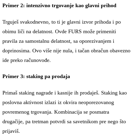
Primer 2: intenzivno trgovanje kao glavni prihod
Trguješ svakodnevno, to ti je glavni izvor prihoda i po
obimu liči na delatnost. Ovde FURS može primeniti
pravila za samostalnu delatnost, sa oporezivanjem i
doprinosima. Ovo više nije nula, i tačan obračun obavezno
ide preko računovođe.
Primer 3: staking pa prodaja
Primaš staking nagrade i kasnije ih prodaješ. Staking kao
poslovna aktivnost izlazi iz okvira neoporezovanog
povremenog trgovanja. Kombinacija se posmatra
drugačije, pa tretman potvrdi sa savetnikom pre nego što
prijaviš.