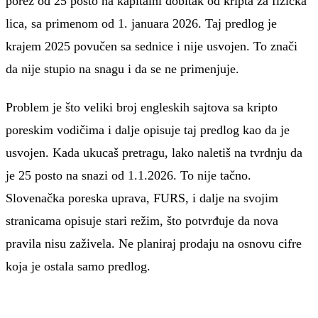
porez od 25 posto na kapitalni dobitak od kripta za fizička
lica, sa primenom od 1. januara 2026. Taj predlog je
krajem 2025 povučen sa sednice i nije usvojen. To znači
da nije stupio na snagu i da se ne primenjuje.
Problem je što veliki broj engleskih sajtova sa kripto
poreskim vodičima i dalje opisuje taj predlog kao da je
usvojen. Kada ukucaš pretragu, lako naletiš na tvrdnju da
je 25 posto na snazi od 1.1.2026. To nije tačno.
Slovenačka poreska uprava, FURS, i dalje na svojim
stranicama opisuje stari režim, što potvrđuje da nova
pravila nisu zaživela. Ne planiraj prodaju na osnovu cifre
koja je ostala samo predlog.