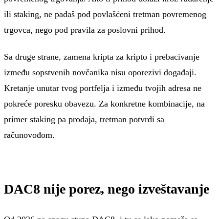
ili staking, ne padaš pod povlašćeni tretman povremenog
trgovca, nego pod pravila za poslovni prihod.
Sa druge strane, zamena kripta za kripto i prebacivanje
između sopstvenih novčanika nisu oporezivi događaji.
Kretanje unutar tvog portfelja i između tvojih adresa ne
pokreće poresku obavezu. Za konkretne kombinacije, na
primer staking pa prodaja, tretman potvrdi sa
računovođom.
DAC8 nije porez, nego izveštavanje