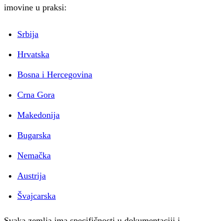
imovine u praksi:
Srbija
Hrvatska
Bosna i Hercegovina
Crna Gora
Makedonija
Bugarska
Nemačka
Austrija
Švajcarska
Svaka zemlja ima specifičnosti u dokumentaciji i