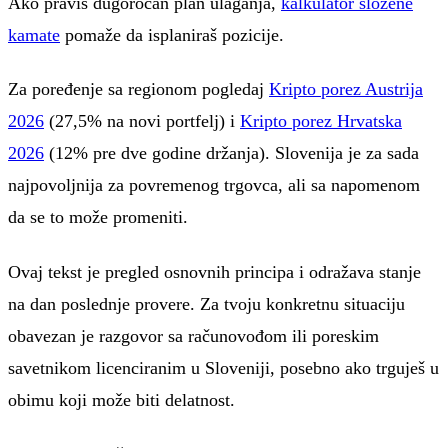
Ako praviš dugoročan plan ulaganja,
kalkulator složene
kamate
pomaže da isplaniraš pozicije.
Za poređenje sa regionom pogledaj
Kripto porez Austrija
2026
(27,5% na novi portfelj) i
Kripto porez Hrvatska
2026
(12% pre dve godine držanja). Slovenija je za sada
najpovoljnija za povremenog trgovca, ali sa napomenom
da se to može promeniti.
Ovaj tekst je pregled osnovnih principa i odražava stanje
na dan poslednje provere. Za tvoju konkretnu situaciju
obavezan je razgovor sa računovođom ili poreskim
savetnikom licenciranim u Sloveniji, posebno ako trguješ u
obimu koji može biti delatnost.