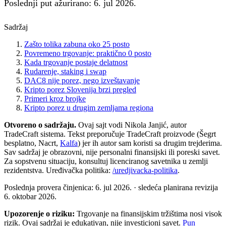
Poslednji put ažurirano: 6. jul 2026.
Sadržaj
Zašto tolika zabuna oko 25 posto
Povremeno trgovanje: praktično 0 posto
Kada trgovanje postaje delatnost
Rudarenje, staking i swap
DAC8 nije porez, nego izveštavanje
Kripto porez Slovenija brzi pregled
Primeri kroz brojke
Kripto porez u drugim zemljama regiona
Otvoreno o sadržaju.
Ovaj sajt vodi Nikola Janjić, autor
TradeCraft sistema. Tekst preporučuje TradeCraft proizvode (Šegrt
besplatno, Nacrt,
Kalfa
) jer ih autor sam koristi sa drugim trejderima.
Sav sadržaj je obrazovni, nije personalni finansijski ili poreski savet.
Za sopstvenu situaciju, konsultuj licenciranog savetnika u zemlji
rezidentstva. Uređivačka politika:
/uredjivacka-politika
.
Poslednja provera činjenica:
6. jul 2026.
· sledeća planirana revizija
6. oktobar 2026.
Upozorenje o riziku:
Trgovanje na finansijskim tržištima nosi visok
rizik. Ovaj sadržaj je edukativan, nije investicioni savet.
Pun