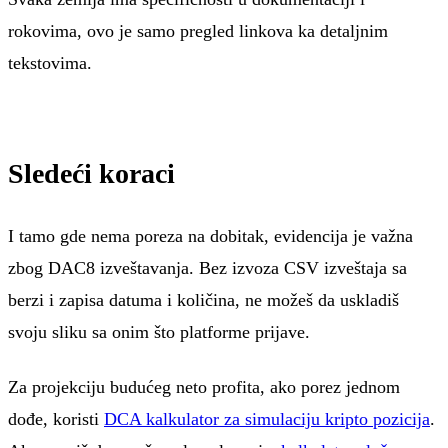
rokovima, ovo je samo pregled linkova ka detaljnim
tekstovima.
Sledeći koraci
I tamo gde nema poreza na dobitak, evidencija je važna
zbog DAC8 izveštavanja. Bez izvoza CSV izveštaja sa
berzi i zapisa datuma i količina, ne možeš da uskladiš
svoju sliku sa onim što platforme prijave.
Za projekciju budućeg neto profita, ako porez jednom
dođe, koristi
DCA kalkulator za simulaciju kripto pozicija
.