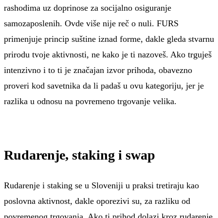
rashodima uz doprinose za socijalno osiguranje
samozaposlenih. Ovde više nije reč o nuli. FURS
primenjuje princip suštine iznad forme, dakle gleda stvarnu
prirodu tvoje aktivnosti, ne kako je ti nazoveš. Ako trguješ
intenzivno i to ti je značajan izvor prihoda, obavezno
proveri kod savetnika da li padaš u ovu kategoriju, jer je
razlika u odnosu na povremeno trgovanje velika.
Rudarenje, staking i swap
Rudarenje i staking se u Sloveniji u praksi tretiraju kao
poslovna aktivnost, dakle oporezivi su, za razliku od
povremenog trgovanja. Ako ti prihod dolazi kroz rudarenje