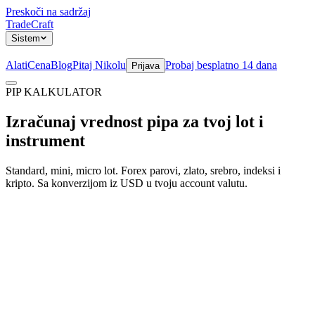
Preskoči na sadržaj
TradeCraft
Sistem
Alati
Cena
Blog
Pitaj Nikolu
Probaj besplatno 14 dana
Prijava
PIP KALKULATOR
Sistem
Izračunaj vrednost pipa za tvoj lot i
instrument
Standard, mini, micro lot. Forex parovi, zlato, srebro, indeksi i
kripto. Sa konverzijom iz USD u tvoju account valutu.
Instrument
Veličina pozicije (lot)
1.00 lota
0.01 (micro)
10.00 lota
Account valuta