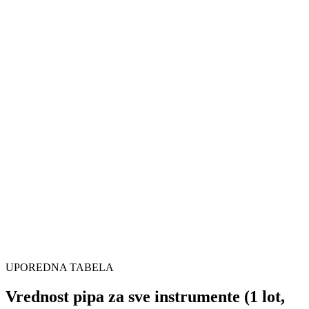
Za 10 pip pomeraj
$100
Za 100 pip pomeraj
$1.000
Mini lot (0.1)
$1.00
UPOREDNA TABELA
Vrednost pipa za sve instrumente (
1
lot,