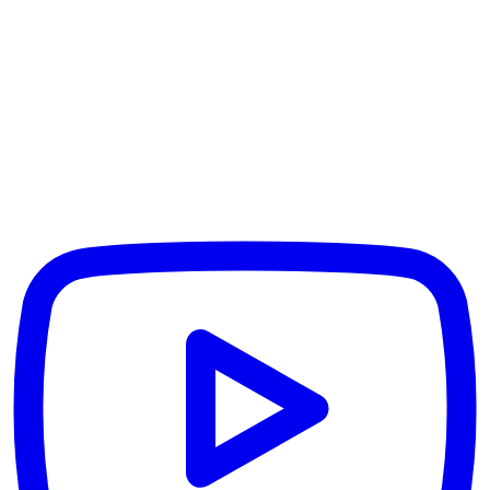
O meni
Garancija na rad
Rizik disclaimer
Politika privatnosti
Uslovi korišćenja
Uređivačka politika