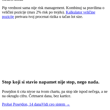
Pip vrednost sama nije risk management. Kombinuj sa pravilima o
veličini pozicije (max 2% risk po trejdu).
Kalkulator veličine
pozicije
pretvara tvoj procenat rizika u tačan lot size.
Šta je pip u forex trejdingu?
+
Koliko vredi 1 pip za standard lot?
+
Zašto se pip vrednost menja za JPY parove?
+
Kako izračunati pip za mini i micro lot?
+
Kako pip vrednost utiče na risk management?
+
Da li je pip isto što i pipette ili point?
+
Stop koji si stavio napamet nije stop, nego nada.
Posejdon ti crta nivoe na tvom chartu, pa stop ide ispod nečega, a ne
na okruglu cifru. Četrnaest dana, bez kartice.
Probaj Posejdon, 14 dana
Vidi ceo sistem →