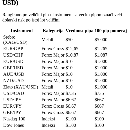
USD
)
Rangirano po veličini pipa. Instrument sa većim pipom znači veći
dolarski risk po istoj lot veličini.
Instrument
Kategorija
Vrednost pipa
100 pip pomeraj
Srebro
Metali
$50
$5.000
(XAG/USD)
EUR/GBP
Forex Cross
$12,65
$1.265
USD/CHF
Forex Major
$10,87
$1.087
EUR/USD
Forex Major
$10
$1.000
GBP/USD
Forex Major
$10
$1.000
AUD/USD
Forex Major
$10
$1.000
NZD/USD
Forex Major
$10
$1.000
Zlato (XAU/USD)
Metali
$10
$1.000
USD/CAD
Forex Major
$7.35
$735
USD/JPY
Forex Major
$6.67
$667
EUR/JPY
Forex Cross
$6.67
$667
GBP/JPY
Forex Cross
$6.67
$667
Nasdaq 100
Indeksi
$1.00
$100
Dow Jones
Indeksi
$1.00
$100