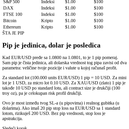
S&P 500
Indeksi
$1.00
$100
DAX
Indeksi
$1.00
$100
FTSE 100
Indeksi
$1.00
$100
Bitcoin
Kripto
$1.00
$100
Ethereum
Kripto
$1.00
$100
ŠTA JE PIP
Pip je jedinica, dolar je posledica
Kad EUR/USD pređe sa 1.0800 na 1.0801, to je 1 pip pomeraj.
Sam pip je čista jedinica, ali dolarska vrednost tog pipa zavisi od dva
parametra: veličine tvoje pozicije i valute u kojoj računaš profit.
Za standard lot (100.000 units EUR/USD) 1 pip = 10 USD. Za mini
lot je 1 USD, za micro lot 0.10 USD. Za XAU/USD (zlato) 1 pip je
takođe 10 USD po standard lotu, ali contract size je drukčiji (100
troy oz), pa je celokupan risk profil drukčiji.
Ovo je most između tvog SL-a (u pipovima) i realnog gubitka (u
dolarima). Ako imaš 20 pip stop loss na EUR/USD sa 1 standard
lotom, rizikuješ 200 USD. Bez pip vrednosti, stop loss je
apstrakcija.
Sledeći korak