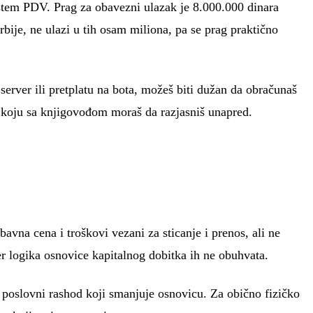
sistem PDV. Prag za obavezni ulazak je 8.000.000 dinara
bije, ne ulazi u tih osam miliona, pa se prag praktično
erver ili pretplatu na bota, možeš biti dužan da obračunaš
a koju sa knjigovođom moraš da razjasniš unapred.
avna cena i troškovi vezani za sticanje i prenos, ali ne
jer logika osnovice kapitalnog dobitka ih ne obuhvata.
i poslovni rashod koji smanjuje osnovicu. Za obično fizičko