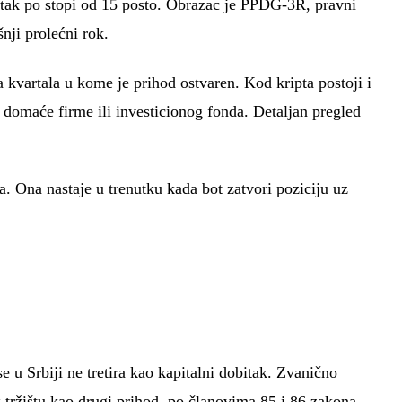
bitak po stopi od 15 posto. Obrazac je PPDG-3R, pravni
nji prolećni rok.
a kvartala u kome je prihod ostvaren. Kod kripta postoji i
 domaće firme ili investicionog fonda. Detaljan pregled
a. Ona nastaje u trenutku kada bot zatvori poziciju uz
e u Srbiji ne tretira kao kapitalni dobitak. Zvanično
x tržištu kao drugi prihod, po članovima 85 i 86 zakona.