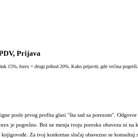
 PDV, Prijava
bitak 15%, forex = drugi prihod 20%. Kako prijaviti, gde većina pogreši.
tigne posle prvog profita glasi "šta sad sa porezom". Odgovor
forex je pogrešno. Bot ne menja tvoju poresku obavezu ni na ko
t knjigovođe. Za tvoj konkretan slučaj obavezno se konsultuj