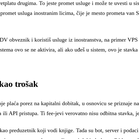
pretplatu drugima. To jeste promet usluge i može te uvesti u 
promet usluga inostranim licima, čije je mesto prometa van Sr
V obveznik i koristiš usluge iz inostranstva, na primer VPS s
stema ovo se ne aktivira, ali ako uđeš u sistem, ovo je stavk
 kao trošak
e plaća porez na kapitalni dobitak, u osnovicu se priznaje nab
a ili API pristupa. Ti fee-jevi verovatno nisu odbitna stavka, 
kao preduzetnik koji vodi knjige. Tada su bot, server i podac