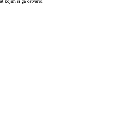
at kojim si ga ostvario.