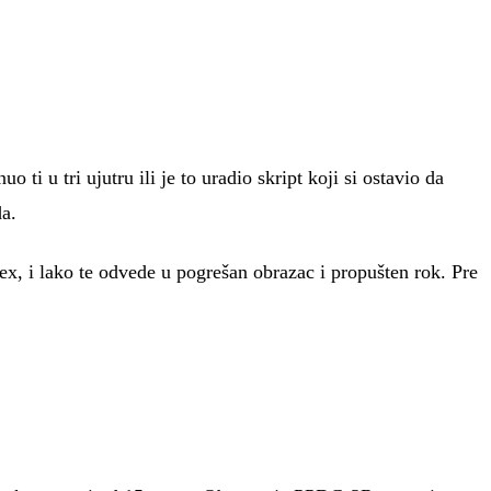
ti u tri ujutru ili je to uradio skript koji si ostavio da
da.
rex, i lako te odvede u pogrešan obrazac i propušten rok. Pre