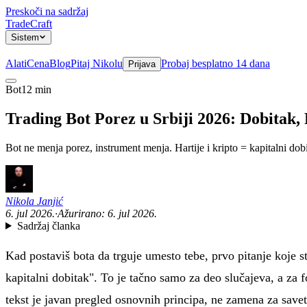
Preskoči na sadržaj
TradeCraft
Sistem
Alati
Cena
Blog
Pitaj Nikolu
Probaj besplatno 14 dana
Prijava
Bot
12 min
Sistem
Trading Bot Porez u Srbiji 2026: Dobitak,
Bot ne menja porez, instrument menja. Hartije i kripto = kapitalni do
Nikola Janjić
6. jul 2026.
·
Ažurirano:
6. jul 2026.
Sadržaj članka
Kad postaviš bota da trguje umesto tebe, prvo pitanje koje s
kapitalni dobitak". To je tačno samo za deo slučajeva, a za 
tekst je javan pregled osnovnih principa, ne zamena za save