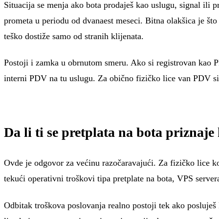
Situacija se menja ako bota prodaješ kao uslugu, signal ili 
prometa u periodu od dvanaest meseci. Bitna olakšica je što 
teško dostiže samo od stranih klijenata.
Postoji i zamka u obrnutom smeru. Ako si registrovan kao PD
interni PDV na tu uslugu. Za obično fizičko lice van PDV si
Da li ti se pretplata na bota priznaje
Ovde je odgovor za većinu razočaravajući. Za fizičko lice koj
tekući operativni troškovi tipa pretplate na bota, VPS server
Odbitak troškova poslovanja realno postoji tek ako posluješ 