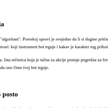
ja
goritam". Poreskoj upravi je svejedno da li si dugme pritisnuo 
tvari: koji instrument bot trguje i kakav je karakter tog priho
. Ista rečenica koja je tačna za akcije postaje pogrešna za fo
ada ono čime tvoj bot trguje.
5 posto