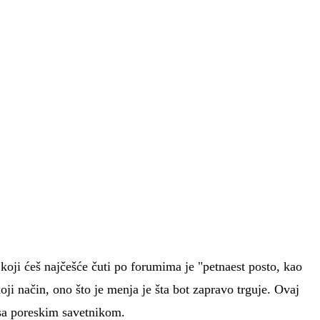
 koji ćeš najčešće čuti po forumima je "petnaest posto, kao
ji način, ono što je menja je šta bot zapravo trguje. Ovaj
 sa poreskim savetnikom.