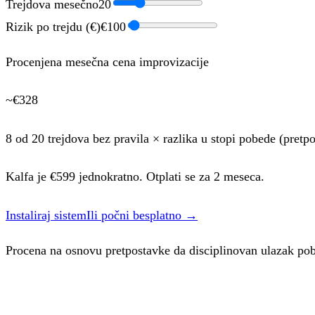
Trejdova mesečno
20
Rizik po trejdu (€)
€
100
Procenjena mesečna cena improvizacije
~€
328
8
od
20
trejdova bez pravila × razlika u stopi pobede (pretp
Kalfa je €
599
jednokratno. Otplati se za
2 meseca
.
Instaliraj sistem
Ili počni besplatno →
Procena na osnovu pretpostavke da disciplinovan ulazak pob