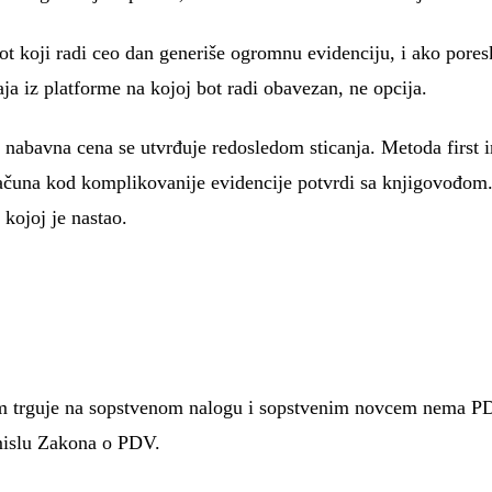
Bot koji radi ceo dan generiše ogromnu evidenciju, i ako por
a iz platforme na kojoj bot radi obavezan, ne opcija.
nabavna cena se utvrđuje redosledom sticanja. Metoda first in f
čuna kod komplikovanije evidencije potvrdi sa knjigovođom. K
kojoj je nastao.
tom trguje na sopstvenom nalogu i sopstvenim novcem nema PDV
smislu Zakona o PDV.