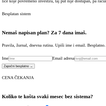
lice koje povremeno investira, taj put nije dostupan, pa raču
Besplatan sistem
Nemaš napisan plan? Za 7 dana imaš.
Pravila, žurnal, dnevna rutina. Upiši ime i email. Besplatno.
Ime
Email adresa
Započni besplatno →
CENA ČEKANJA
Koliko te košta svaki mesec bez sistema?