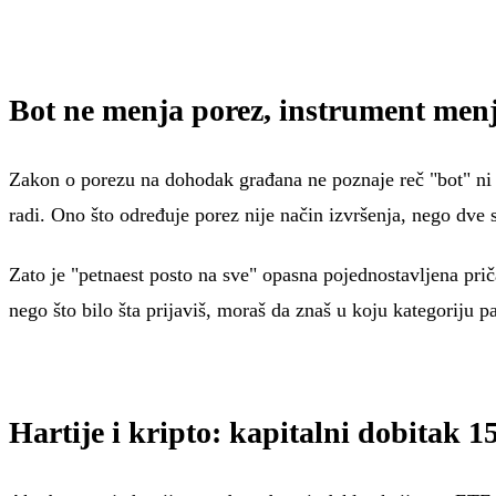
Bot ne menja porez, instrument men
Zakon o porezu na dohodak građana ne poznaje reč "bot" ni "al
radi. Ono što određuje porez nije način izvršenja, nego dve s
Zato je "petnaest posto na sve" opasna pojednostavljena priča
nego što bilo šta prijaviš, moraš da znaš u koju kategoriju p
Hartije i kripto: kapitalni dobitak 1