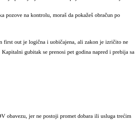
eska pozove na kontrolu, moraš da pokažeš obračun po
irst out je logična i uobičajena, ali zakon je izričito ne
apitalni gubitak se prenosi pet godina napred i prebija sa
 obavezu, jer ne postoji promet dobara ili usluga trećim