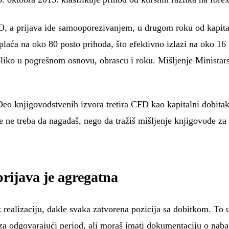
 a prijava ide samooporezivanjem, u drugom roku od kapitalno
laća na oko 80 posto prihoda, što efektivno izlazi na oko 16 p
oliko u pogrešnom osnovu, obrascu i roku. Mišljenje Ministars
 Deo knjigovodstvenih izvora tretira CFD kao kapitalni dobita
ne treba da nagađaš, nego da tražiš mišljenje knjigovođe za 
prijava je agregatna
realizaciju, dakle svaka zatvorena pozicija sa dobitkom. To u
 za odgovarajući period, ali moraš imati dokumentaciju o naba