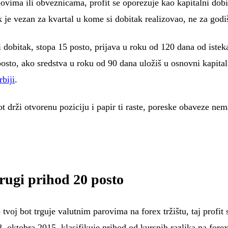
-ovima ili obveznicama, profit se oporezuje kao kapitalni do
je vezan za kvartal u kome si dobitak realizovao, ne za godiš
ni dobitak, stopa 15 posto, prijava u roku od 120 dana od istek
sto, ako sredstva u roku od 90 dana uložiš u osnovni kapital
rbiji
.
t drži otvorenu poziciju i papir ti raste, poreske obaveze nem
drugi prihod 20 posto
voj bot trguje valutnim parovima na forex tržištu, taj profit s
. oktobra 2015. klasifikuje prihod od kursnih razlika na fore