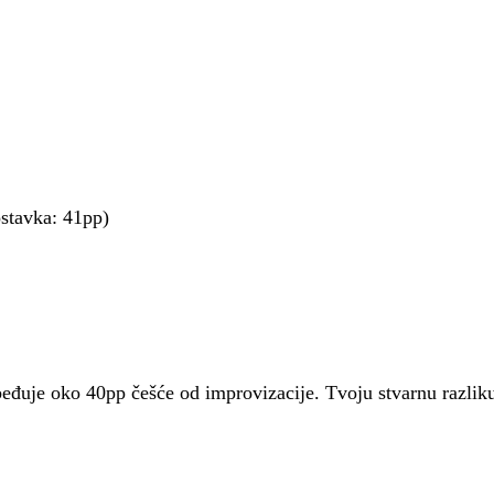
ostavka: 41pp)
eđuje oko 40pp češće od improvizacije. Tvoju stvarnu razliku