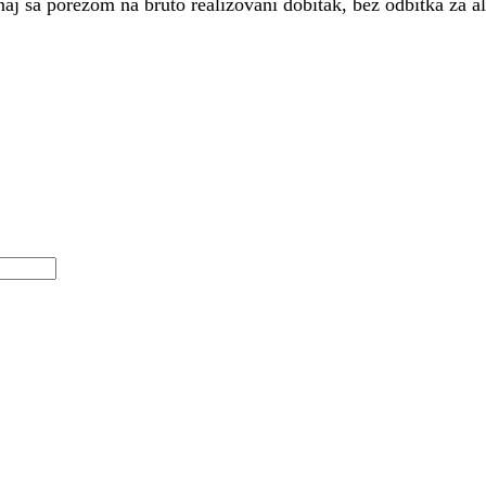
naj sa porezom na bruto realizovani dobitak, bez odbitka za al