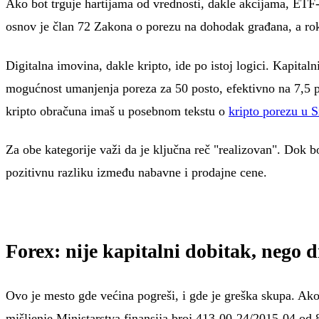
Ako bot trguje hartijama od vrednosti, dakle akcijama, ETF
osnov je član 72 Zakona o porezu na dohodak građana, a rok 
Digitalna imovina, dakle kripto, ide po istoj logici. Kapital
mogućnost umanjenja poreza za 50 posto, efektivno na 7,5 po
kripto obračuna imaš u posebnom tekstu o
kripto porezu u S
Za obe kategorije važi da je ključna reč "realizovan". Dok bo
pozitivnu razliku između nabavne i prodajne cene.
Forex: nije kapitalni dobitak, nego 
Ovo je mesto gde većina pogreši, i gde je greška skupa. Ako t
mišljenje Ministarstva finansija broj 413-00-24/2015-04 od 8