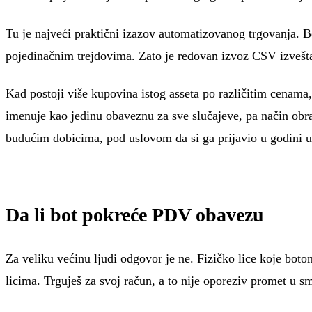
Tu je najveći praktični izazov automatizovanog trgovanja. 
pojedinačnim trejdovima. Zato je redovan izvoz CSV izveštaj
Kad postoji više kupovina istog asseta po različitim cenama, 
imenuje kao jedinu obaveznu za sve slučajeve, pa način obra
budućim dobicima, pod uslovom da si ga prijavio u godini u 
Da li bot pokreće PDV obavezu
Za veliku većinu ljudi odgovor je ne. Fizičko lice koje bo
licima. Trguješ za svoj račun, a to nije oporeziv promet u 