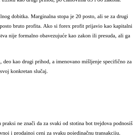
g dobitka. Marginalna stopa je 20 posto, ali se za drugi
osto bruto profita. Ako si forex profit prijavio kao kapitalni
tva nije formalno obavezujuće kao zakon ili presuda, ali ga
k, deo kao drugi prihod, a imenovano mišljenje specifično za
svoj konkretan slučaj.
 praksi ne znači da za svaki od stotina bot trejdova podnosiš
vnoj i prodajnoj ceni za svaku pojedinačnu transakciju.