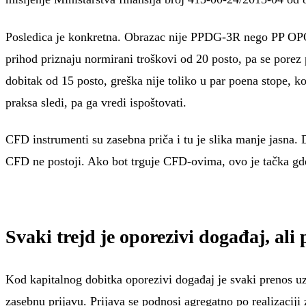
Posledica je konkretna. Obrazac nije PPDG-3R nego PP OPO,
prihod priznaju normirani troškovi od 20 posto, pa se porez p
dobitak od 15 posto, greška nije toliko u par poena stope, k
praksa sledi, pa ga vredi ispoštovati.
CFD instrumenti su zasebna priča i tu je slika manje jasna.
CFD ne postoji. Ako bot trguje CFD-ovima, ovo je tačka gde 
Svaki trejd je oporezivi događaj, ali 
Kod kapitalnog dobitka oporezivi događaj je svaki prenos uz 
zasebnu prijavu. Prijava se podnosi agregatno po realizaciji