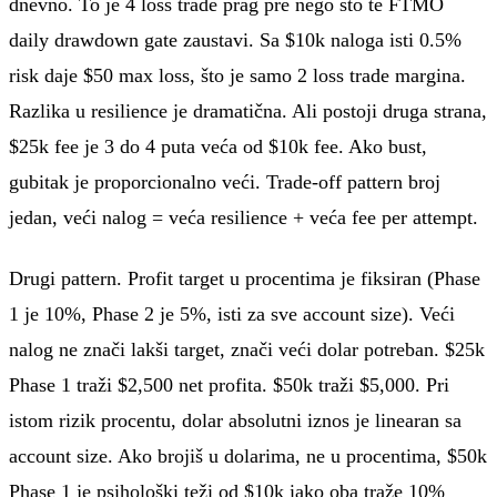
dnevno. To je 4 loss trade prag pre nego što te FTMO
daily drawdown gate zaustavi. Sa $10k naloga isti 0.5%
risk daje $50 max loss, što je samo 2 loss trade margina.
Razlika u resilience je dramatična. Ali postoji druga strana,
$25k fee je 3 do 4 puta veća od $10k fee. Ako bust,
gubitak je proporcionalno veći. Trade-off pattern broj
jedan, veći nalog = veća resilience + veća fee per attempt.
Drugi pattern. Profit target u procentima je fiksiran (Phase
1 je 10%, Phase 2 je 5%, isti za sve account size). Veći
nalog ne znači lakši target, znači veći dolar potreban. $25k
Phase 1 traži $2,500 net profita. $50k traži $5,000. Pri
istom rizik procentu, dolar absolutni iznos je linearan sa
account size. Ako brojiš u dolarima, ne u procentima, $50k
Phase 1 je psihološki teži od $10k iako oba traže 10%