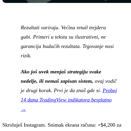
Rezultati variraju. Većina retail trejdera
gubi. Primeri u tekstu su ilustrativni, ne
garancija budućih rezultata. Trgovanje nosi
rizik.
Ako još uvek menjaš strategiju svake
nedelje, ili nemaš zapisan sistem,
ovaj vodič
je drugi korak. Prvi je da znaš gde si.
Probaj
14 dana TradingView indikatora besplatno
→
Skroluješ Instagram. Snimak ekrana računa: +$4,200 za