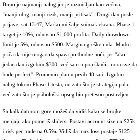
Birao je najmanji nalog jer je razmišljao kao većina,
"manji ulog, manji rizik, manji pritisak". Drugi dan posle
prijave, sat 13:47, Marko mi šalje snimak ekrana. Phase 1
target je 10%, odnosno $1,000 profita. Daily drawdown
limit je 5%, odnosno $500. Margina greške nula. Marko
priča da nije mogao da spava prethodne noći, jer "ako
jedan dan izgubim $300, već sam u poteškoći, mora sve da
bude perfect". Promenio plan u prvih 48 sati. Izgubio
nalog tokom Phase 1 testa, ne zato što je strategija pala,
već zato što je psihološki opseg bio pretesno postavljen.
Sa kalkulatorom gore možeš da vidiš kako se brojke
menjaju ako pomeriš sliders. Postavi account size na $25k
i risk per trade na 0.5%. Vidiš da max loss postaje $125