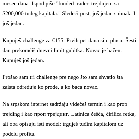
mesec dana. Ispod piše "funded trader, trejdujem sa
$200,000 tuđeg kapitala." Sledeći post, još jedan snimak. I
još jedan.
Kupuješ challenge za €155. Prvih pet dana si u plusu. Šesti
dan prekoračiš dnevni limit gubitka. Novac je bačen.
Kupuješ još jedan.
Prošao sam tri challenge pre nego što sam shvatio šta
zaista određuje ko prođe, a ko baca novac.
Na srpskom internet sadržaju videćeš termin i kao prop
trejding i kao
проп трејдинг
. Latinica češća, ćirilica retka,
ali oba opisuju isti model: trguješ tuđim kapitalom uz
podelu profita.