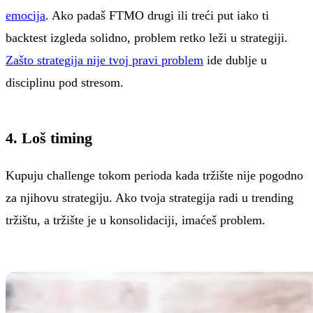
emocija
. Ako padaš FTMO drugi ili treći put iako ti
backtest izgleda solidno, problem retko leži u strategiji.
Zašto strategija nije tvoj pravi problem
ide dublje u
disciplinu pod stresom.
4. Loš timing
Kupuju challenge tokom perioda kada tržište nije pogodno
za njihovu strategiju. Ako tvoja strategija radi u trending
tržištu, a tržište je u konsolidaciji, imaćeš problem.