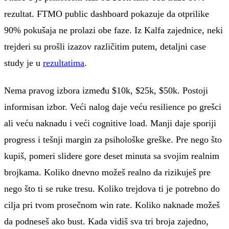
rezultat. FTMO public dashboard pokazuje da otprilike
90% pokušaja ne prolazi obe faze. Iz Kalfa zajednice, neki
trejderi su prošli izazov različitim putem, detaljni case
study je u
rezultatima
.
Nema pravog izbora između $10k, $25k, $50k. Postoji
informisan izbor. Veći nalog daje veću resilience po grešci
ali veću naknadu i veći cognitive load. Manji daje sporiji
progress i tešnji margin za psihološke greške. Pre nego što
kupiš, pomeri slidere gore deset minuta sa svojim realnim
brojkama. Koliko dnevno možeš realno da rizikuješ pre
nego što ti se ruke tresu. Koliko trejdova ti je potrebno do
cilja pri tvom prosečnom win rate. Koliko naknade možeš
da podneseš ako bust. Kada vidiš sva tri broja zajedno,