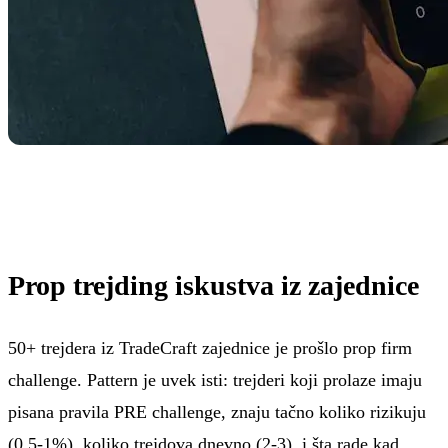
Prop trejding iskustva iz zajednice
50+ trejdera iz TradeCraft zajednice je prošlo prop firm
challenge. Pattern je uvek isti: trejderi koji prolaze imaju
pisana pravila PRE challenge, znaju tačno koliko rizikuju
(0.5-1%), koliko trejdova dnevno (2-3), i šta rade kad