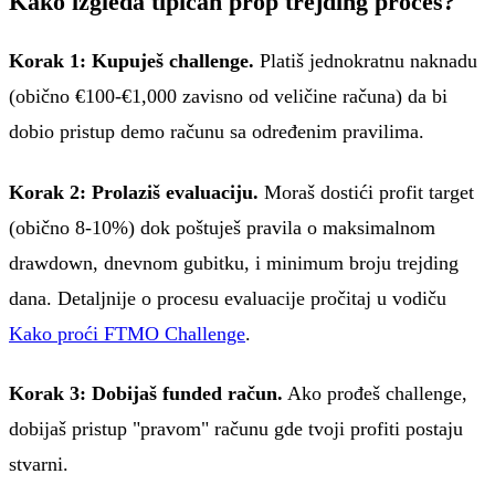
Kako izgleda tipičan prop trejding proces?
Korak 1: Kupuješ challenge.
Platiš jednokratnu naknadu
(obično €100-€1,000 zavisno od veličine računa) da bi
dobio pristup demo računu sa određenim pravilima.
Korak 2: Prolaziš evaluaciju.
Moraš dostići profit target
(obično 8-10%) dok poštuješ pravila o maksimalnom
drawdown, dnevnom gubitku, i minimum broju trejding
dana. Detaljnije o procesu evaluacije pročitaj u vodiču
Kako proći FTMO Challenge
.
Korak 3: Dobijaš funded račun.
Ako prođeš challenge,
dobijaš pristup "pravom" računu gde tvoji profiti postaju
stvarni.