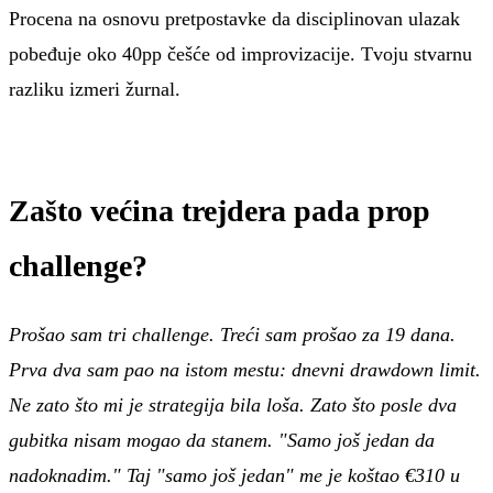
Procena na osnovu pretpostavke da disciplinovan ulazak
pobeđuje oko 40pp češće od improvizacije. Tvoju stvarnu
razliku izmeri žurnal.
Zašto većina trejdera pada prop
challenge?
Prošao sam tri challenge. Treći sam prošao za 19 dana.
Prva dva sam pao na istom mestu: dnevni drawdown limit.
Ne zato što mi je strategija bila loša. Zato što posle dva
gubitka nisam mogao da stanem. "Samo još jedan da
nadoknadim." Taj "samo još jedan" me je koštao €310 u