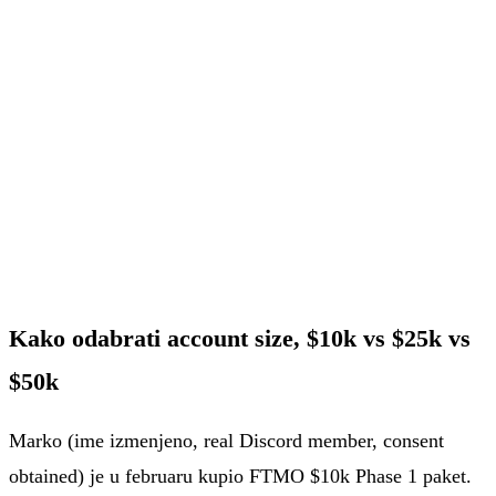
nedelji.
Ime
Email adresa
Pošalji mi scenario →
Bez spama. Možeš da se odjaviš jednim klikom u svakom
emailu.
Kako odabrati account size, $10k vs $25k vs
$50k
Marko (ime izmenjeno, real Discord member, consent
obtained) je u februaru kupio FTMO $10k Phase 1 paket.