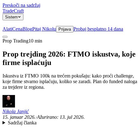
Preskoči na sadržaj
TradeCraft
Sistem
Alati
Cena
Blog
Pitaj Nikolu
Probaj besplatno 14 dana
Prijava
Prop Trading
10 min
Sistem
Prop trejding 2026: FTMO iskustva, koje
firme isplaćuju
Iskustva iz FTMO 100k na trećem pokušaju: kako proći challenge,
koje firme stvarno isplaćuju, koliko se zaradi. Plan do funded naloga
za trejdere iz regiona.
Nikola Janjić
15. januar 2026.
·
Ažurirano:
13. jul 2026.
Sadržaj članka