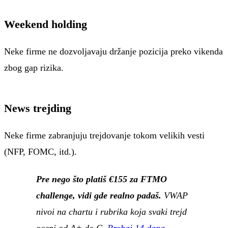
Weekend holding
Neke firme ne dozvoljavaju držanje pozicija preko vikenda
zbog gap rizika.
News trejding
Neke firme zabranjuju trejdovanje tokom velikih vesti
(NFP, FOMC, itd.).
Pre nego što platiš €155 za FTMO
challenge, vidi gde realno padaš.
VWAP
nivoi na chartu i rubrika koja svaki trejd