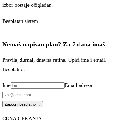
izbor postaje očigledan.
Besplatan sistem
Nemaš napisan plan? Za 7 dana imaš.
Pravila, žurnal, dnevna rutina. Upiši ime i email.
Besplatno.
Ime
Email adresa
Započni besplatno →
CENA ČEKANJA