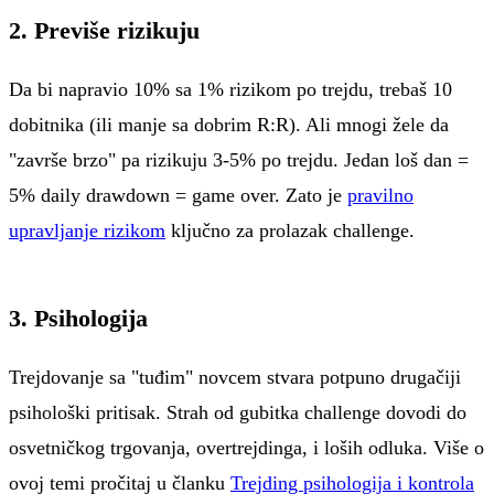
2. Previše rizikuju
Da bi napravio 10% sa 1% rizikom po trejdu, trebaš 10
dobitnika (ili manje sa dobrim R:R). Ali mnogi žele da
"završe brzo" pa rizikuju 3-5% po trejdu. Jedan loš dan =
5% daily drawdown = game over. Zato je
pravilno
upravljanje rizikom
ključno za prolazak challenge.
3. Psihologija
Trejdovanje sa "tuđim" novcem stvara potpuno drugačiji
psihološki pritisak. Strah od gubitka challenge dovodi do
osvetničkog trgovanja, overtrejdinga, i loših odluka. Više o
ovoj temi pročitaj u članku
Trejding psihologija i kontrola