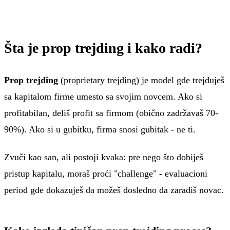
Šta je prop trejding i kako radi?
Prop trejding
(proprietary trejding) je model gde trejduješ
sa kapitalom firme umesto sa svojim novcem. Ako si
profitabilan, deliš profit sa firmom (obično zadržavaš 70-
90%). Ako si u gubitku, firma snosi gubitak - ne ti.
Zvuči kao san, ali postoji kvaka: pre nego što dobiješ
pristup kapitalu, moraš proći "challenge" - evaluacioni
period gde dokazuješ da možeš dosledno da zaradiš novac.