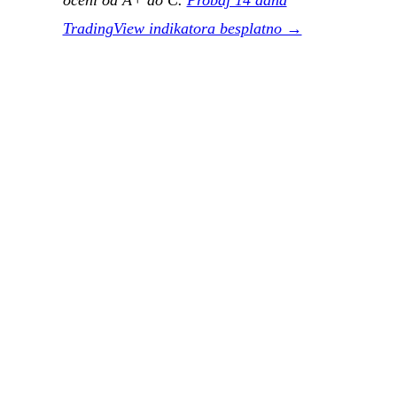
oceni od A+ do C.
Probaj 14 dana
TradingView indikatora besplatno →
Account size
$50.000
$10.000
$200.000
Risk po trgovini
0.50%
0.25%
1.00%