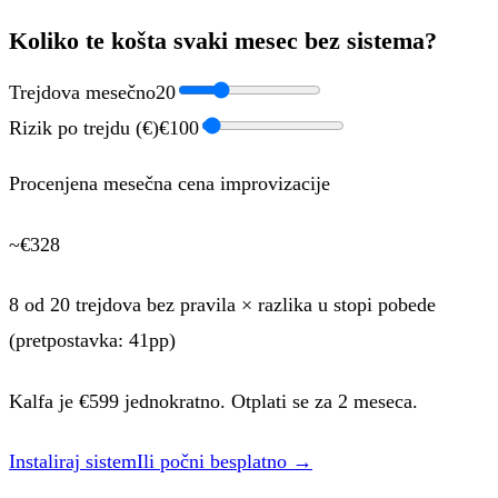
Koliko te košta svaki mesec bez sistema?
Trejdova mesečno
20
Rizik po trejdu (€)
€
100
Procenjena mesečna cena improvizacije
~€
328
8
od
20
trejdova bez pravila × razlika u stopi pobede
(pretpostavka: 41pp)
Kalfa je €
599
jednokratno. Otplati se za
2 meseca
.
Instaliraj sistem
Ili počni besplatno →