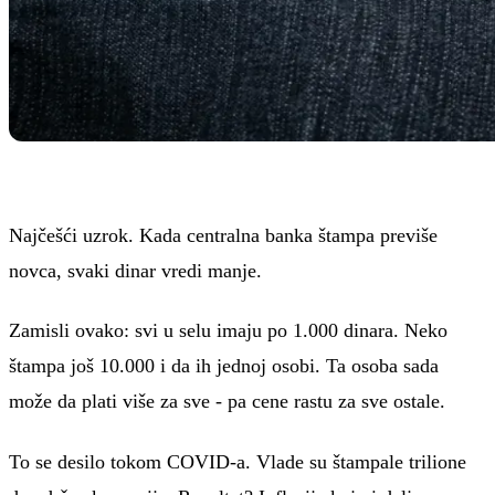
Najčešći uzrok. Kada centralna banka štampa previše
novca, svaki dinar vredi manje.
Zamisli ovako: svi u selu imaju po 1.000 dinara. Neko
štampa još 10.000 i da ih jednoj osobi. Ta osoba sada
može da plati više za sve - pa cene rastu za sve ostale.
To se desilo tokom COVID-a. Vlade su štampale trilione