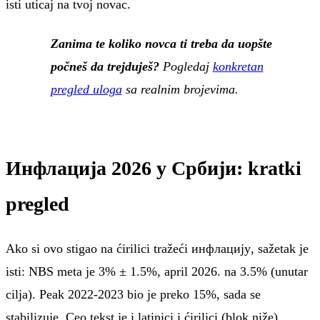
isti uticaj na tvoj novac.
Zanima te koliko novca ti treba da uopšte
počneš da trejduješ?
Pogledaj
konkretan
pregled uloga
sa realnim brojevima.
Инфлација 2026 у Србији
: kratki
pregled
Ako si ovo stigao na ćirilici tražeći
инфлацију
, sažetak je
isti: NBS meta je 3% ± 1.5%, april 2026. na 3.5% (unutar
cilja). Peak 2022-2023 bio je preko 15%, sada se
stabilizuje. Ceo tekst je i latinici i ćirilici (blok niže),