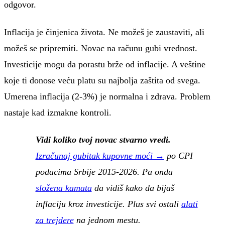
odgovor.
Inflacija je činjenica života. Ne možeš je zaustaviti, ali
možeš se pripremiti. Novac na računu gubi vrednost.
Investicije mogu da porastu brže od inflacije. A veštine
koje ti donose veću platu su najbolja zaštita od svega.
Umerena inflacija (2-3%) je normalna i zdrava. Problem
nastaje kad izmakne kontroli.
Vidi koliko tvoj novac stvarno vredi.
Izračunaj gubitak kupovne moći →
po CPI
podacima Srbije 2015-2026. Pa onda
složena kamata
da vidiš kako da bijaš
inflaciju kroz investicije. Plus svi ostali
alati
za trejdere
na jednom mestu.