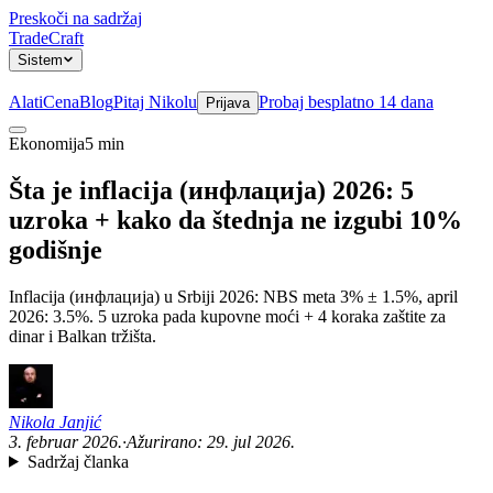
Preskoči na sadržaj
TradeCraft
Sistem
Alati
Cena
Blog
Pitaj Nikolu
Probaj besplatno 14 dana
Prijava
Ekonomija
5 min
Sistem
Šta je inflacija (инфлација) 2026: 5
uzroka + kako da štednja ne izgubi 10%
godišnje
Inflacija (инфлација) u Srbiji 2026: NBS meta 3% ± 1.5%, april
2026: 3.5%. 5 uzroka pada kupovne moći + 4 koraka zaštite za
dinar i Balkan tržišta.
Nikola Janjić
3. februar 2026.
·
Ažurirano:
29. jul 2026.
Sadržaj članka