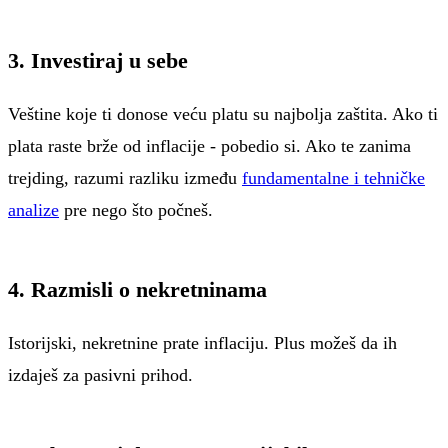
3. Investiraj u sebe
Veštine koje ti donose veću platu su najbolja zaštita. Ako ti
plata raste brže od inflacije - pobedio si. Ako te zanima
trejding, razumi razliku između
fundamentalne i tehničke
analize
pre nego što počneš.
4. Razmisli o nekretninama
Istorijski, nekretnine prate inflaciju. Plus možeš da ih
izdaješ za pasivni prihod.