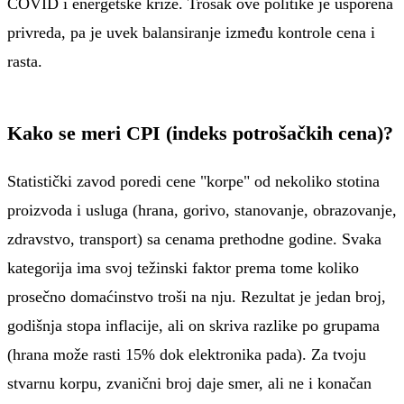
COVID i energetske krize. Trošak ove politike je usporena
privreda, pa je uvek balansiranje između kontrole cena i
rasta.
Kako se meri CPI (indeks potrošačkih cena)?
Statistički zavod poredi cene "korpe" od nekoliko stotina
proizvoda i usluga (hrana, gorivo, stanovanje, obrazovanje,
zdravstvo, transport) sa cenama prethodne godine. Svaka
kategorija ima svoj težinski faktor prema tome koliko
prosečno domaćinstvo troši na nju. Rezultat je jedan broj,
godišnja stopa inflacije, ali on skriva razlike po grupama
(hrana može rasti 15% dok elektronika pada). Za tvoju
stvarnu korpu, zvanični broj daje smer, ali ne i konačan