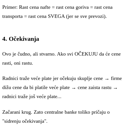
Primer: Rast cena nafte = rast cena goriva = rast cena
transporta = rast cena SVEGA (jer se sve prevozi).
4. Očekivanja
Ovo je čudno, ali stvarno. Ako svi OČEKUJU da će cene
rasti, oni rastu.
Radnici traže veće plate jer očekuju skuplje cene → firme
dižu cene da bi platile veće plate → cene zaista rastu →
radnici traže još veće plate...
Začarani krug. Zato centralne banke toliko pričaju o
"sidrenju očekivanja".