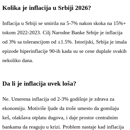
Kolika je inflacija u Srbiji 2026?
Inflacija u Srbiji se smirila na 5-7% nakon skoka na 15%+
tokom 2022-2023. Cilj Narodne Banke Srbije je inflacija
od 3% sa tolerancijom od ±1.5%. Istorijski, Srbija je imala
epizode hiperinflacije 90-ih kada su se cene duplale svakih
nekoliko dana.
Da li je inflacija uvek loša?
Ne. Umerena inflacija od 2-3% godišnje je zdrava za
ekonomiju. Motiviše ljude da troše umesto da gomilaju
keš, olakšava otplatu dugova, i daje prostor centralnim
bankama da reaguju u krizi. Problem nastaje kad inflacija