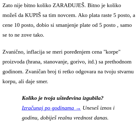
Zato nije bitno koliko ZARAĐUJEŠ. Bitno je koliko
možeš da KUPIŠ sa tim novcem. Ako plata raste 5 posto, a
cene 10 posto, dobio si smanjenje plate od 5 posto , samo
se to ne zove tako.
Zvanično, inflacija se meri poređenjem cena "korpe"
proizvoda (hrana, stanovanje, gorivo, itd.) sa prethodnom
godinom. Zvaničan broj ti retko odgovara na tvoju stvarnu
korpu, ali daje smer.
Koliko je tvoja ušteđevina izgubila?
Izračunaj po godinama →
Uneseš iznos i
godinu, dobiješ realnu vrednost danas.