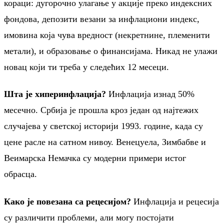
кораци: дугорочно улагање у акције преко индексних
фондова, депозити везани за инфлациони индекс,
имовина која чува вредност (некретнине, племенити
метали), и образовање о финансијама. Никад не улажи
новац који ти треба у следећих 12 месеци.
Шта је хиперинфлација?
Инфлација изнад 50%
месечно. Србија је прошла кроз један од најтежих
случајева у светској историји 1993. године, када су
цене расле на сатном нивоу. Венецуела, Зимбабве и
Веимарска Немачка су модерни примери истог
обрасца.
Како је повезана са рецесијом?
Инфлација и рецесија
су различити проблеми, али могу постојати