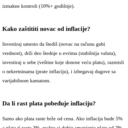
izmakne kontroli (10%+ godišnje).
Kako zaštititi novac od inflacije?
Investiraj umesto da štediš (novac na računu gubi
vrednost), drži deo štednje u evrima (stabilnija valuta),
investiraj u sebe (veštine koje donose veću platu), razmisli
o nekretninama (prate inflaciju), i izbegavaj dugove sa
varijabilnom kamatom.
Da li rast plata pobeđuje inflaciju?
Samo ako plata raste brže od cena. Ako inflacija bude 5%
a plata ti raste 3%, realno si dobio smanjenje plate od 2%,