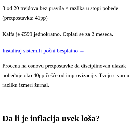
8
od
20
trejdova bez pravila × razlika u stopi pobede
(pretpostavka: 41pp)
Kalfa je €
599
jednokratno. Otplati se za
2 meseca
.
Instaliraj sistem
Ili počni besplatno →
Procena na osnovu pretpostavke da disciplinovan ulazak
pobeđuje oko 40pp češće od improvizacije. Tvoju stvarnu
razliku izmeri žurnal.
Da li je inflacija uvek loša?