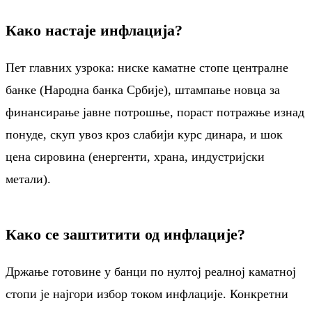
Како настаје инфлација?
Пет главних узрока: ниске каматне стопе централне
банке (Народна банка Србије), штампање новца за
финансирање јавне потрошње, пораст потражње изнад
понуде, скуп увоз кроз слабији курс динара, и шок
цена сировина (енергенти, храна, индустријски
метали).
Како се заштитити од инфлације?
Држање готовине у банци по нултој реалној каматној
стопи је најгори избор током инфлације. Конкретни