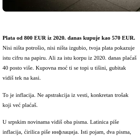
Plata od 800 EUR iz 2020. danas kupuje kao 570 EUR.
Nisi ništa potrošio, nisi ništa izgubio, tvoja plata pokazuje
istu cifru na papiru. Ali za istu korpu iz 2020. danas plaćaš
40 posto više. Kupovna moć ti se topi u tišini, gubitak
vidiš tek na kasi.
To je inflacija. Ne apstrakcija iz vesti, konkretan trošak
koji već plaćaš.
U srpskim novinama vidiš oba pisma. Latinica piše
inflacija, ćirilica piše
инфлација
. Isti pojam, dva pisma,