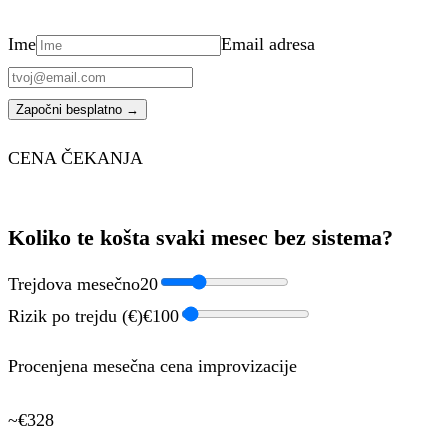
Ime
Email adresa
Započni besplatno →
CENA ČEKANJA
Koliko te košta svaki mesec bez sistema?
Trejdova mesečno
20
Rizik po trejdu (€)
€
100
Procenjena mesečna cena improvizacije
~€
328