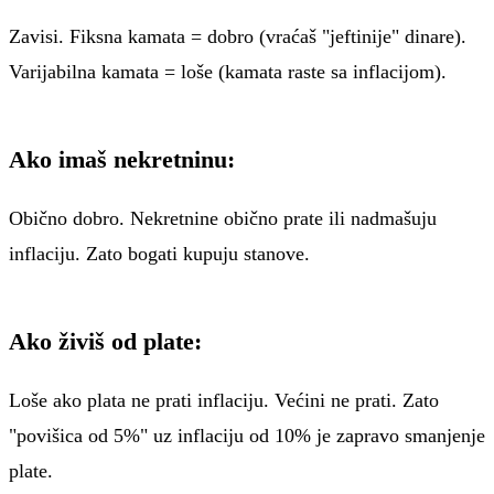
Zavisi. Fiksna kamata = dobro (vraćaš "jeftinije" dinare).
Varijabilna kamata = loše (kamata raste sa inflacijom).
Ako imaš nekretninu:
Obično dobro. Nekretnine obično prate ili nadmašuju
inflaciju. Zato bogati kupuju stanove.
Ako živiš od plate:
Loše ako plata ne prati inflaciju. Većini ne prati. Zato
"povišica od 5%" uz inflaciju od 10% je zapravo smanjenje
plate.