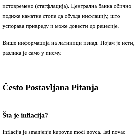
истовремено (стагфлација). Централна банка обично
подиже каматне стопе да обузда инфлацију, што
успорава привреду и може довести до рецесије.
Више информација на латиници изнад. Појам је исти,
разлика је само у писму.
Često Postavljana Pitanja
Šta je inflacija?
Inflacija je smanjenje kupovne moći novca. Isti novac