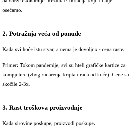
da održe ekonomije. Rezultat? Inflacija koju i dalje
osećamo.
2. Potražnja veća od ponude
Kada svi hoće istu stvar, a nema je dovoljno - cena raste.
Primer: Tokom pandemije, svi su hteli grafičke kartice za
kompjutere (zbog rudarenja kripta i rada od kuće). Cene su
skočile 2-3x.
3. Rast troškova proizvodnje
Kada sirovine poskupe, proizvodi poskupe.