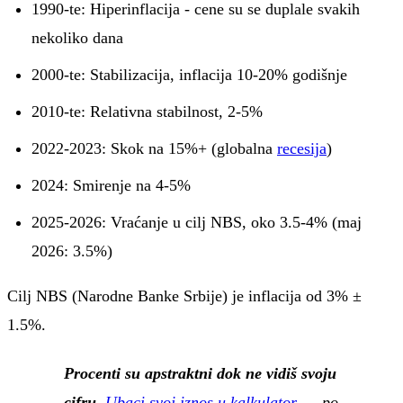
1990-te: Hiperinflacija - cene su se duplale svakih
nekoliko dana
2000-te: Stabilizacija, inflacija 10-20% godišnje
2010-te: Relativna stabilnost, 2-5%
2022-2023: Skok na 15%+ (globalna
recesija
)
2024: Smirenje na 4-5%
2025-2026: Vraćanje u cilj NBS, oko 3.5-4% (maj
2026: 3.5%)
Cilj NBS (Narodne Banke Srbije) je inflacija od 3% ±
1.5%.
Procenti su apstraktni dok ne vidiš svoju
cifru.
Ubaci svoj iznos u kalkulator →
po