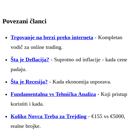
Povezani članci
Trgovanje na berzi preko interneta
- Kompletan
vodič za online trading.
Šta je Deflacija?
- Suprotno od inflacije - kada cene
padaju.
Šta je Recesija?
- Kada ekonomija usporava.
Fundamentalna vs Tehnička Analiza
- Koji pristup
koristiti i kada.
Koliko Novca Treba za Trejding
- €155 vs €5000,
realne brojke.