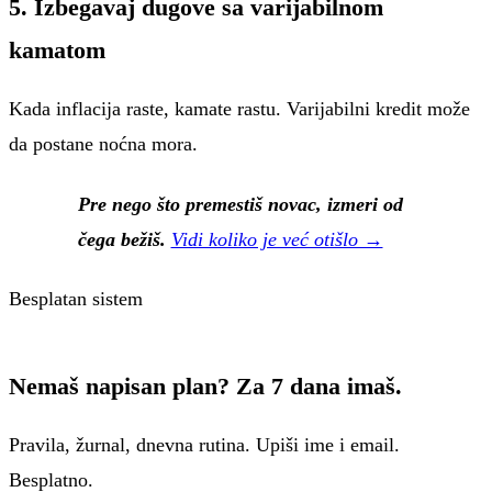
5. Izbegavaj dugove sa varijabilnom
kamatom
Kada inflacija raste, kamate rastu. Varijabilni kredit može
da postane noćna mora.
Pre nego što premestiš novac, izmeri od
čega bežiš.
Vidi koliko je već otišlo →
Besplatan sistem
Nemaš napisan plan? Za 7 dana imaš.
Pravila, žurnal, dnevna rutina. Upiši ime i email.
Besplatno.