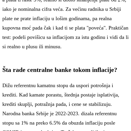
iako je nominalna cifra veća. Za većinu radnika u Srbiji
plate ne prate inflaciju u lošim godinama, pa realna
kupovna moć pada čak i kad ti se plata "poveća". Praktičan
test: podeli povišicu sa inflacijom za istu godinu i vidi da li
si realno u plusu ili minusu.
Šta rade centralne banke tokom inflacije?
Dižu referentnu kamatnu stopu da uspori potrošnja i
krediti. Kad kamate porastu, štednja postaje isplativija,
krediti skuplji, potražnja pada, i cene se stabilizuju.
Narodna banka Srbije je 2022-2023. dizala referentnu
stopu sa 1% na preko 6.5% da obuzda inflaciju posle