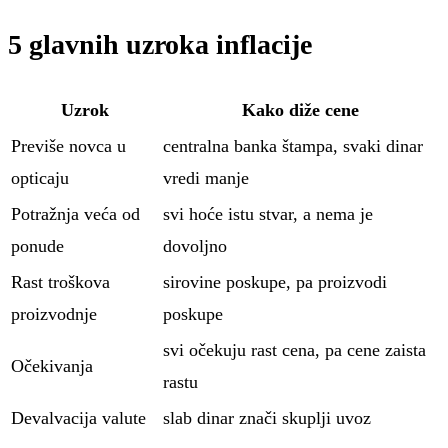
5 glavnih uzroka inflacije
Uzrok
Kako diže cene
Previše novca u
centralna banka štampa, svaki dinar
opticaju
vredi manje
Potražnja veća od
svi hoće istu stvar, a nema je
ponude
dovoljno
Rast troškova
sirovine poskupe, pa proizvodi
proizvodnje
poskupe
svi očekuju rast cena, pa cene zaista
Očekivanja
rastu
Devalvacija valute
slab dinar znači skuplji uvoz