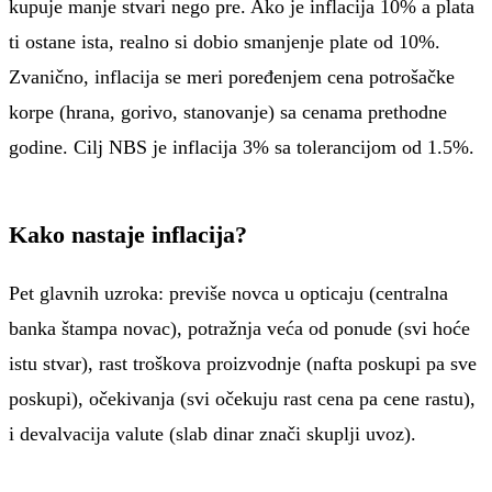
kupuje manje stvari nego pre. Ako je inflacija 10% a plata
ti ostane ista, realno si dobio smanjenje plate od 10%.
Zvanično, inflacija se meri poređenjem cena potrošačke
korpe (hrana, gorivo, stanovanje) sa cenama prethodne
godine. Cilj NBS je inflacija 3% sa tolerancijom od 1.5%.
Kako nastaje inflacija?
Pet glavnih uzroka: previše novca u opticaju (centralna
banka štampa novac), potražnja veća od ponude (svi hoće
istu stvar), rast troškova proizvodnje (nafta poskupi pa sve
poskupi), očekivanja (svi očekuju rast cena pa cene rastu),
i devalvacija valute (slab dinar znači skuplji uvoz).