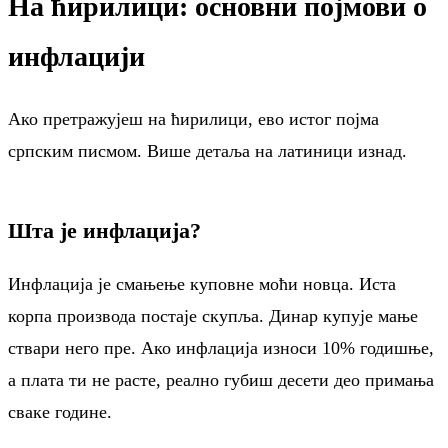
На ћирилици: основни појмови о
инфлацији
Ако претражујеш на ћирилици, ево истог појма
српским писмом. Више детаља на латиници изнад.
Шта је инфлација?
Инфлација је смањење куповне моћи новца. Иста
корпа производа постаје скупља. Динар купује мање
ствари него пре. Ако инфлација износи 10% годишње,
а плата ти не расте, реално губиш десети део примања
сваке године.