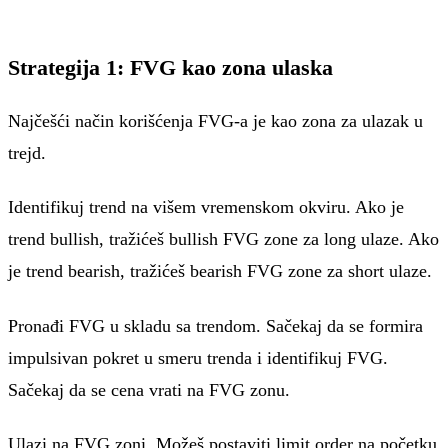
Strategija 1: FVG kao zona ulaska
Najčešći način korišćenja FVG-a je kao zona za ulazak u
trejd.
Identifikuj trend na višem vremenskom okviru. Ako je
trend bullish, tražićeš bullish FVG zone za long ulaze. Ako
je trend bearish, tražićeš bearish FVG zone za short ulaze.
Pronađi FVG u skladu sa trendom. Sačekaj da se formira
impulsivan pokret u smeru trenda i identifikuj FVG.
Sačekaj da se cena vrati na FVG zonu.
Ulazi na FVG zoni. Možeš postaviti limit order na početku