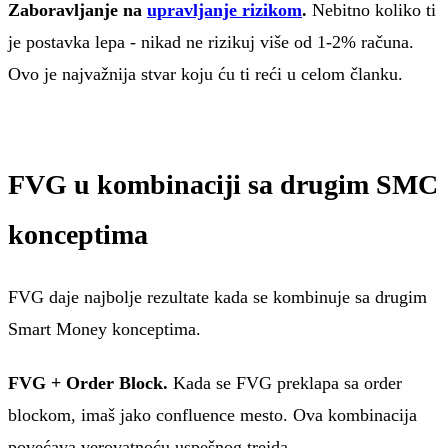
Zaboravljanje na
upravljanje rizikom
.
Nebitno koliko ti
je postavka lepa - nikad ne rizikuj više od 1-2% računa.
Ovo je najvažnija stvar koju ću ti reći u celom članku.
FVG u kombinaciji sa drugim SMC
konceptima
FVG daje najbolje rezultate kada se kombinuje sa drugim
Smart Money konceptima.
FVG + Order Block.
Kada se FVG preklapa sa order
blockom, imaš jako confluence mesto. Ova kombinacija
povećava verovatnoću uspešnog trejda.