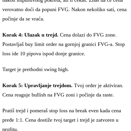
nakon impulsivnog pokreta, ali ti čekaš. Znaš da će cena
verovatno doći da popuni FVG. Nakon nekoliko sati, cena
počinje da se vraća.
Korak 4: Ulazak u trejd.
Cena dolazi do FVG zone.
Postavljaš buy limit order na gornjoj granici FVG-a. Stop
loss ide 10 pipova ispod donje granice.
Target je prethodni swing high.
Korak 5: Upravljanje trejdom.
Tvoj order je aktiviran.
Cena reaguje bullish na FVG zoni i počinje da raste.
Pratiš trejd i pomeraš stop loss na break even kada cena
pređe 1:1. Cena dostiže tvoj target i trejd je zatvoren u
profitu.