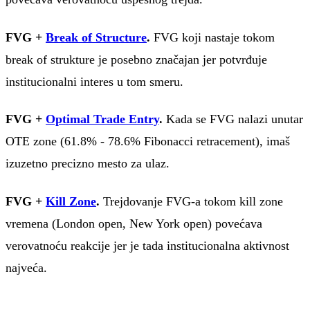
FVG +
Break of Structure
.
FVG koji nastaje tokom
break of strukture je posebno značajan jer potvrđuje
institucionalni interes u tom smeru.
FVG +
Optimal Trade Entry
.
Kada se FVG nalazi unutar
OTE zone (61.8% - 78.6% Fibonacci retracement), imaš
izuzetno precizno mesto za ulaz.
FVG +
Kill Zone
.
Trejdovanje FVG-a tokom kill zone
vremena (London open, New York open) povećava
verovatnoću reakcije jer je tada institucionalna aktivnost
najveća.