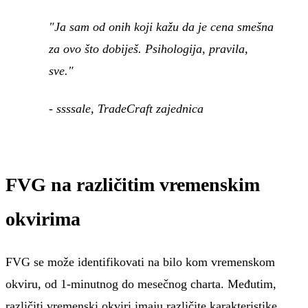
"Ja sam od onih koji kažu da je cena smešna
za ovo što dobiješ. Psihologija, pravila,
sve."
- ssssale, TradeCraft zajednica
FVG na različitim vremenskim
okvirima
FVG se može identifikovati na bilo kom vremenskom
okviru, od 1-minutnog do mesečnog charta. Međutim,
različiti vremenski okviri imaju različite karakteristike.