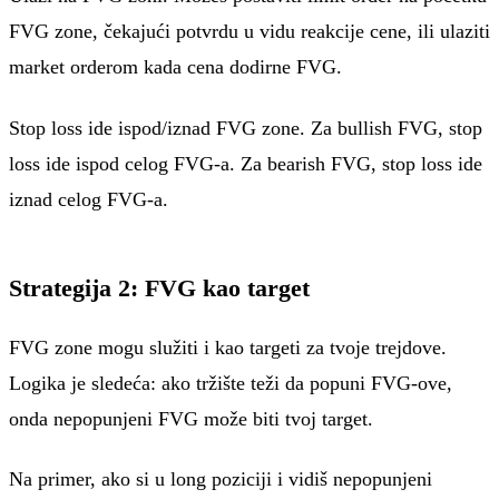
FVG zone, čekajući potvrdu u vidu reakcije cene, ili ulaziti
market orderom kada cena dodirne FVG.
Stop loss ide ispod/iznad FVG zone. Za bullish FVG, stop
loss ide ispod celog FVG-a. Za bearish FVG, stop loss ide
iznad celog FVG-a.
Strategija 2: FVG kao target
FVG zone mogu služiti i kao targeti za tvoje trejdove.
Logika je sledeća: ako tržište teži da popuni FVG-ove,
onda nepopunjeni FVG može biti tvoj target.
Na primer, ako si u long poziciji i vidiš nepopunjeni