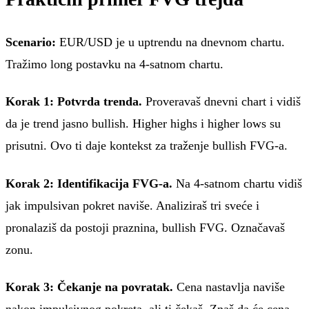
Scenario:
EUR/USD je u uptrendu na dnevnom chartu.
Tražimo long postavku na 4-satnom chartu.
Korak 1: Potvrda trenda.
Proveravaš dnevni chart i vidiš
da je trend jasno bullish. Higher highs i higher lows su
prisutni. Ovo ti daje kontekst za traženje bullish FVG-a.
Korak 2: Identifikacija FVG-a.
Na 4-satnom chartu vidiš
jak impulsivan pokret naviše. Analiziraš tri sveće i
pronalaziš da postoji praznina, bullish FVG. Označavaš
zonu.
Korak 3: Čekanje na povratak.
Cena nastavlja naviše