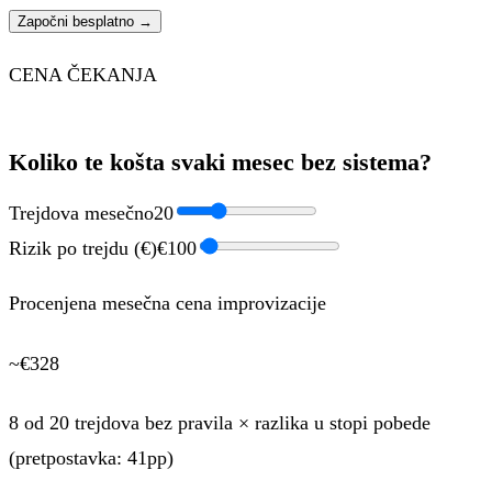
Započni besplatno →
CENA ČEKANJA
Koliko te košta svaki mesec bez sistema?
Trejdova mesečno
20
Rizik po trejdu (€)
€
100
Procenjena mesečna cena improvizacije
~€
328
8
od
20
trejdova bez pravila × razlika u stopi pobede
(pretpostavka: 41pp)