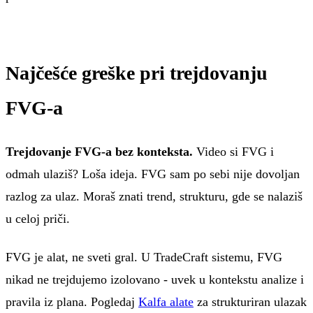
Najčešće greške pri trejdovanju
FVG-a
Trejdovanje FVG-a bez konteksta.
Video si FVG i
odmah ulaziš? Loša ideja. FVG sam po sebi nije dovoljan
razlog za ulaz. Moraš znati trend, strukturu, gde se nalaziš
u celoj priči.
FVG je alat, ne sveti gral. U TradeCraft sistemu, FVG
nikad ne trejdujemo izolovano - uvek u kontekstu analize i
pravila iz plana. Pogledaj
Kalfa alate
za strukturiran ulazak