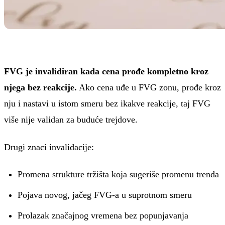
FVG je invalidiran kada cena prođe kompletno kroz
njega bez reakcije.
Ako cena uđe u FVG zonu, prođe kroz
nju i nastavi u istom smeru bez ikakve reakcije, taj FVG
više nije validan za buduće trejdove.
Drugi znaci invalidacije:
Promena strukture tržišta koja sugeriše promenu trenda
Pojava novog, jačeg FVG-a u suprotnom smeru
Prolazak značajnog vremena bez popunjavanja