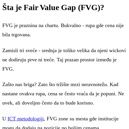
Šta je Fair Value Gap (FVG)?
FVG je praznina na chartu. Bukvalno - rupa gde cena nije
bila trgovana.
Zamisli tri sveće - srednja je toliko velika da njeni wickovi
ne dodiruju prve ni treće. Taj prazan prostor između je
FVG.
Zašto nas briga? Zato što tržište mrzi neravnotežu. Kad
nastane ovakva rupa, cena se često vraća da je popuni. Ne
uvek, ali dovoljno često da to bude korisno.
U
ICT metodologiji
, FVG zone su mesta gde institucije
mogu da dodaju na pozicije po boljim cenama.