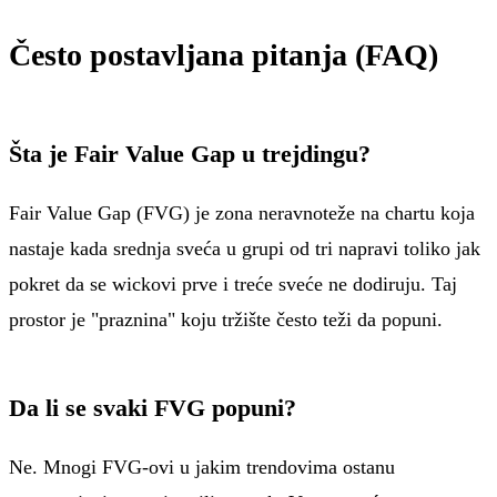
Često postavljana pitanja (FAQ)
Šta je Fair Value Gap u trejdingu?
Fair Value Gap (FVG) je zona neravnoteže na chartu koja
nastaje kada srednja sveća u grupi od tri napravi toliko jak
pokret da se wickovi prve i treće sveće ne dodiruju. Taj
prostor je "praznina" koju tržište često teži da popuni.
Da li se svaki FVG popuni?
Ne. Mnogi FVG-ovi u jakim trendovima ostanu