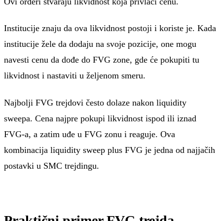
Ovi orderi stvaraju likvidnost koja privlači cenu.
Institucije znaju da ova likvidnost postoji i koriste je. Kada
institucije žele da dodaju na svoje pozicije, one mogu
navesti cenu da dođe do FVG zone, gde će pokupiti tu
likvidnost i nastaviti u željenom smeru.
Najbolji FVG trejdovi često dolaze nakon liquidity
sweepa. Cena najpre pokupi likvidnost ispod ili iznad
FVG-a, a zatim uđe u FVG zonu i reaguje. Ova
kombinacija liquidity sweep plus FVG je jedna od najjačih
postavki u SMC trejdingu.
Praktični primer FVG trejda