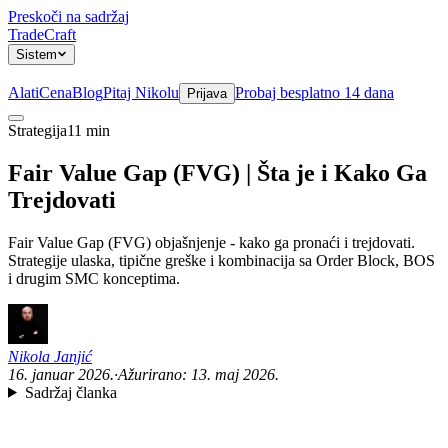
Preskoči na sadržaj
TradeCraft
Sistem
Alati
Cena
Blog
Pitaj Nikolu
Probaj besplatno 14 dana
Prijava
Strategija
11 min
Sistem
Fair Value Gap (FVG) | Šta je i Kako Ga
Trejdovati
Fair Value Gap (FVG) objašnjenje - kako ga pronaći i trejdovati.
Strategije ulaska, tipične greške i kombinacija sa Order Block, BOS
i drugim SMC konceptima.
Nikola Janjić
16. januar 2026.
·
Ažurirano:
13. maj 2026.
Sadržaj članka