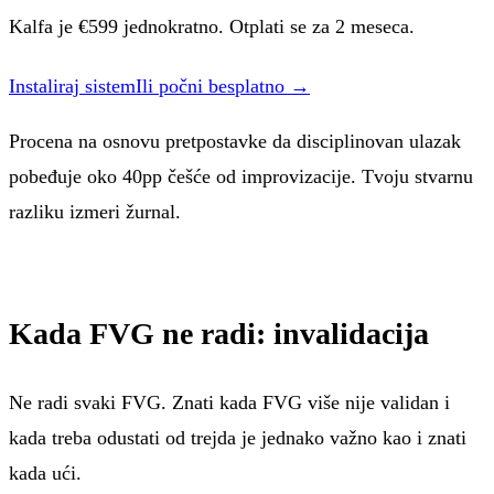
Kalfa je €
599
jednokratno. Otplati se za
2 meseca
.
Instaliraj sistem
Ili počni besplatno →
Procena na osnovu pretpostavke da disciplinovan ulazak
pobeđuje oko 40pp češće od improvizacije. Tvoju stvarnu
razliku izmeri žurnal.
Kada FVG ne radi: invalidacija
Ne radi svaki FVG. Znati kada FVG više nije validan i
kada treba odustati od trejda je jednako važno kao i znati
kada ući.