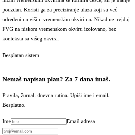
nižim vremenskim okvirima se formira češće, ali je manje
pouzdan. Koristi ga za preciziranje ulaza koji su već
određeni na višim vremenskim okvirima. Nikad ne trejduj
FVG na niskom vremenskom okviru izolovano, bez
konteksta sa višeg okvira.
Besplatan sistem
Nemaš napisan plan? Za 7 dana imaš.
Pravila, žurnal, dnevna rutina. Upiši ime i email.
Besplatno.
Ime
Email adresa