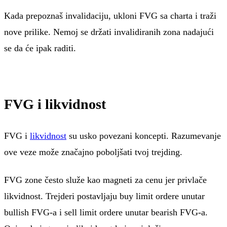
Kada prepoznaš invalidaciju, ukloni FVG sa charta i traži
nove prilike. Nemoj se držati invalidiranih zona nadajući
se da će ipak raditi.
FVG i likvidnost
FVG i
likvidnost
su usko povezani koncepti. Razumevanje
ove veze može značajno poboljšati tvoj trejding.
FVG zone često služe kao magneti za cenu jer privlače
likvidnost. Trejderi postavljaju buy limit ordere unutar
bullish FVG-a i sell limit ordere unutar bearish FVG-a.