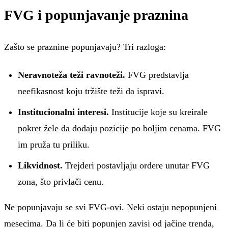
FVG i popunjavanje praznina
Zašto se praznine popunjavaju? Tri razloga:
Neravnoteža teži ravnoteži.
FVG predstavlja
neefikasnost koju tržište teži da ispravi.
Institucionalni interesi.
Institucije koje su kreirale
pokret žele da dodaju pozicije po boljim cenama. FVG
im pruža tu priliku.
Likvidnost.
Trejderi postavljaju ordere unutar FVG
zona, što privlači cenu.
Ne popunjavaju se svi FVG-ovi. Neki ostaju nepopunjeni
mesecima. Da li će biti popunjen zavisi od jačine trenda,