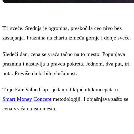
Tri sveće. Srednja je ogromna, preskočila ceo nivo bez
zastajanja. Praznina na chartu između gornje i donje sveće.
Sledeći dan, cena se vraća tačno na to mesto. Popunjava
prazninu i nastavlja u pravcu pokreta. Jednom, dva put, tri
puta. Previše da bi bilo slučajnost.
To je Fair Value Gap - jedan od ključnih koncepata u
Smart Money Concept
metodologiji. I objašnjava zašto se
cena vraća na ista mesta.