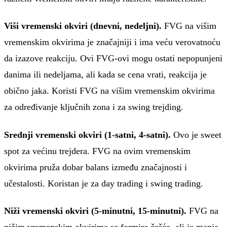
Viši vremenski okviri (dnevni, nedeljni).
FVG na višim
vremenskim okvirima je značajniji i ima veću verovatnoću
da izazove reakciju. Ovi FVG-ovi mogu ostati nepopunjeni
danima ili nedeljama, ali kada se cena vrati, reakcija je
obično jaka. Koristi FVG na višim vremenskim okvirima
za određivanje ključnih zona i za swing trejding.
Srednji vremenski okviri (1-satni, 4-satni).
Ovo je sweet
spot za većinu trejdera. FVG na ovim vremenskim
okvirima pruža dobar balans između značajnosti i
učestalosti. Koristan je za day trading i swing trading.
Niži vremenski okviri (5-minutni, 15-minutni).
FVG na