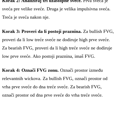
Korak 2: Analiziraj tri uzastopne sveće.
Prva sveća je
sveća pre velike sveće. Druga je velika impulsivna sveća.
Treća je sveća nakon nje.
Korak 3: Proveri da li postoji praznina.
Za bullish FVG,
proveri da li low treće sveće ne dodiruje high prve sveće.
Za bearish FVG, proveri da li high treće sveće ne dodiruje
low prve sveće. Ako postoji praznina, imaš FVG.
Korak 4: Označi FVG zonu.
Označi prostor između
relevantnih wickova. Za bullish FVG, označi prostor od
vrha prve sveće do dna treće sveće. Za bearish FVG,
označi prostor od dna prve sveće do vrha treće sveće.