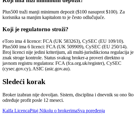
Koji ima niži minimum depozit?
Plus500 traži manji minimum depozit ($100 nasuprot $100). Za
korisnika sa manjim kapitalom to je često odlučujuće.
Koji je regulatorno stroži?
eToro ima 4 licence: FCA (UK 583263), CySEC (EU 109/10).
Plus500 ima 6 licenci: FCA (UK 509909), CySEC (EU 250/14).
Broj licenci nije jedini kriterijum, ali multi-jurisdikciona regulacija je
znak stroge kontrole. Status svakog broker-a proveri direktno u
javnom registru regulatora: FCA (fca.org.uk/register), CySEC
(cysec.gov.cy), ASIC (asic.gov.au).
Sledeći korak
Broker izabran nije dovoljan. Sistem, disciplina i dnevnik su ono što
određuje profit posle 12 meseci.
Kalfa Licenca
Pitaj Nikolu o brokerima
Sva poređenja