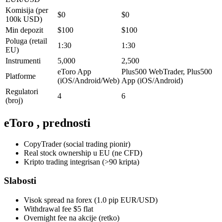
Komisija (per
$0
$0
100k USD)
Min depozit
$100
$100
Poluga (retail
1:30
1:30
EU)
Instrumenti
5,000
2,500
eToro App
Plus500 WebTrader, Plus500
Platforme
(iOS/Android/Web)
App (iOS/Android)
Regulatori
4
6
(broj)
eToro
, prednosti
CopyTrader (social trading pionir)
Real stock ownership u EU (ne CFD)
Kripto trading integrisan (>90 kripta)
Slabosti
Visok spread na forex (1.0 pip EUR/USD)
Withdrawal fee $5 flat
Overnight fee na akcije (retko)