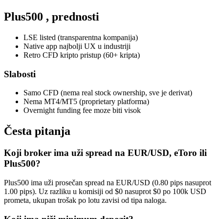
Plus500
, prednosti
LSE listed (transparentna kompanija)
Native app najbolji UX u industriji
Retro CFD kripto pristup (60+ kripta)
Slabosti
Samo CFD (nema real stock ownership, sve je derivat)
Nema MT4/MT5 (proprietary platforma)
Overnight funding fee moze biti visok
Česta pitanja
Koji broker ima uži spread na EUR/USD, eToro ili
Plus500?
Plus500 ima uži prosečan spread na EUR/USD (0.80 pips nasuprot
1.00 pips). Uz razliku u komisiji od $0 nasuprot $0 po 100k USD
prometa, ukupan trošak po lotu zavisi od tipa naloga.