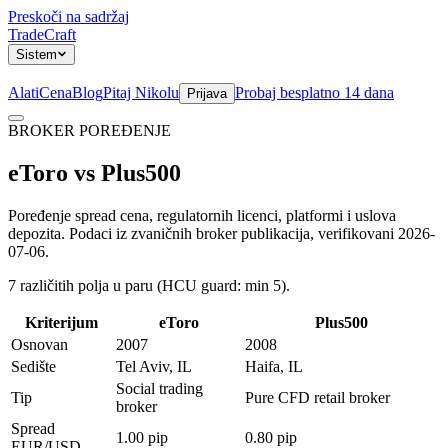
Preskoči na sadržaj
TradeCraft
Sistem
Alati
Cena
Blog
Pitaj Nikolu
Probaj besplatno 14 dana
Prijava
BROKER POREĐENJE
Sistem
eToro
vs
Plus500
Poređenje spread cena, regulatornih licenci, platformi i uslova
depozita. Podaci iz zvaničnih broker publikacija, verifikovani 2026-
07-06.
7
različitih polja u paru (HCU guard: min
5
).
Kriterijum
eToro
Plus500
Osnovan
2007
2008
Sedište
Tel Aviv, IL
Haifa, IL
Social trading
Tip
Pure CFD retail broker
broker
Spread
1.00 pip
0.80 pip
EUR/USD